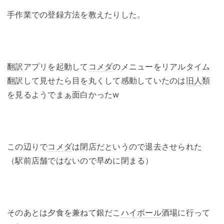
手作業での登録方法を教えたりした。
翻訳アプリを起動して
コメダ
のメニューをリアルタイム
翻訳して見せたら目を丸くして感動していたのは
旧人
類
を見るようでまぁ面白かったw
この辺りで
コメダ
は閉店だというので退去させられた
（駅前店舗ではないので早めに閉まる）
そのあとは夕食を兼ねて銀だこ
ハイボール
酒場に行って