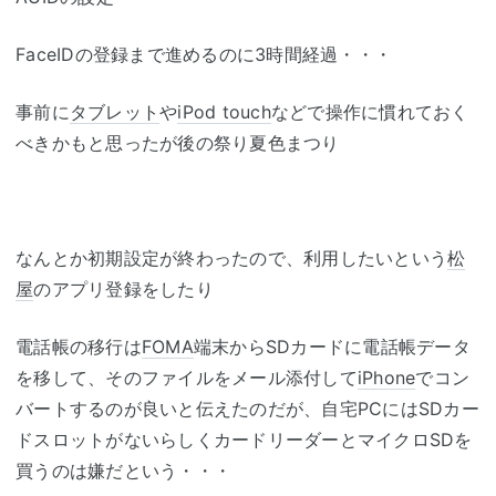
FaceIDの登録まで進めるのに3時間経過・・・
事前に
タブレット
や
iPod touch
などで操作に慣れておく
べきかもと思ったが後の祭り夏色まつり
なんとか初期設定が終わったので、利用したいという
松
屋
のアプリ登録をしたり
電話帳の移行は
FOMA
端末からSDカードに電話帳データ
を移して、そのファイルをメール添付して
iPhone
でコン
バートするのが良いと伝えたのだが、自宅PCにはSDカー
ドスロットがないらしくカードリーダーとマイクロSDを
買うのは嫌だという・・・