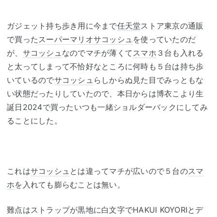
ガジェット持ち歩き用に今まで
任天堂
ストア東京の通販
で買った
スーパーマリオ
サコッシュ
を使っていたのだ
が、
サコッシュ
なのでマチが薄くて
スマホ
３台も入れる
と太ってしまって不恰好なところに何時も５台は持ち歩
いているので
サコッシュ
らしからぬ見た目でみっともな
い状態だったりしていたので、本日からは博衣こより生
誕日2024で買ったいつも一緒ショルダーバックにしてみ
ることにした。
これは
サコッシュ
とは違ってマチが広いので５台の
スマ
ホ
を入れても膨らむことは無い。
難点はストラップが黒地に白文字でHAKUI KOYORIとデ