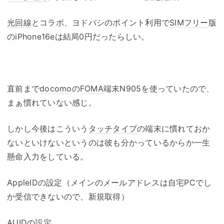
光回線
とコラボ、ヨドバシのポイント利用で
SIMフリー
版
のiPhone16eは結局0円だったらしい。
直前まで
docomo
の
FOMA
端末N905を使っていたので、
まぁ慣れていない感じ。
しかし今後はこういう
タッチタイプ
の端末に慣れておか
ないといけないというのは彼も分かっているからか一生
懸命入力をしている。
AppleIDの設定（メインのメールアドレスは自宅PCでし
か受信できないので、新規取得）
AUIDの設定